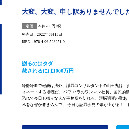
大変、大変、申し訳ありませんでし
定価
本体780円+税
発売日：2022年6月15日
ISBN：978-4-06-528251-9
謝るのはタダ
赦されるには1000万円
冷徹冷血で報酬は法外、謝罪コンサルタントの山王丸は、
ィネートする凄腕だ。パワ ハラのワンマン社長、国民的
恐れて今日も様々な人が事務所を訪れる。頭脳明晰の難あ
私をなぜか巻き込んで、 今日も謝罪会見の幕が上がる！ 