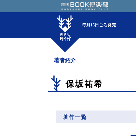
毎月15日ごろ発売
著者紹介
保坂祐希
著作一覧