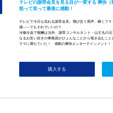
テレビの謝罪会見を見る目が一変する 爽快（
怒って笑って最後に感動！
テレビで今日も流れる謝罪会見。飛び交う罵声、瞬くフラ
感――でもそれでいいの？
冷徹冷血で報酬は法外、謝罪コンサルタント・山王丸の元
なるお笑い好きの事務員がひょんなことから覗き込むこと
ラマに満ちていた！ 感動の爽快エンターテインメント！
購入する