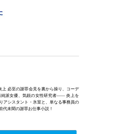
た
炎上 必至の謝罪会見を裏から操り、コーデ
清純派女優、気鋭の女性研究者―― 炎上を
 りアシスタント・氷室と、単なる事務員の
前代未聞の謝罪お仕事小説！