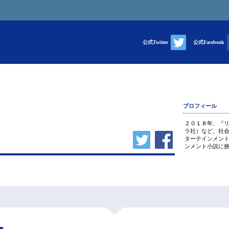
公式Twitter
公式Facebook
プロフィール
２０１８年、『
ラ社）など、社
ターテインメン
ンメント小説に