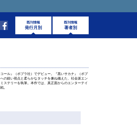
既刊情報
既刊情報
発行月別
著者別
リコール』（ポプラ社）でデビュー。『黒いサカナ』（ポプ
会への鋭い視点と柔らかなタッチを兼ね備えた、社会派エン
トミステリーを執筆。本作では、真正面からのエンターテイ
挑戦。