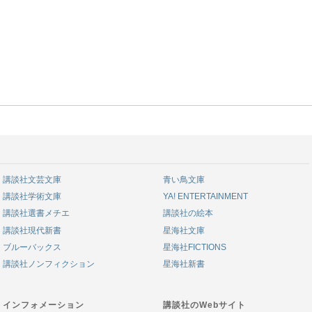
講談社文芸文庫
青い鳥文庫
講談社学術文庫
YA! ENTERTAINMENT
講談社選書メチエ
講談社の絵本
講談社現代新書
星海社文庫
ブルーバックス
星海社FICTIONS
講談社ノンフィクション
星海社新書
インフォメーション
講談社のWebサイト