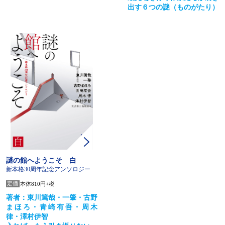
出す６つの謎（ものがたり）
謎の館へようこそ 白
新本格30周年記念アンソロジー
定価
本体810円+税
著者：東川篤哉・一肇・古野
まほろ・青崎有吾・周木
律・澤村伊智