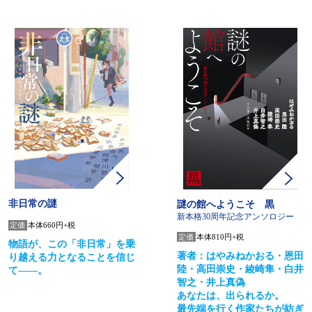
非日常の謎
謎の館へようこそ 黒
新本格30周年記念アンソロジー
定価
本体660円+税
定価
本体810円+税
物語が、この「非日常」を乗
著者：はやみねかおる・恩田
り越える力となることを信じ
陸・高田崇史・綾崎隼・白井
て――。
智之・井上真偽
あなたは、出られるか。
最先端を行く作家たちが紡ぎ