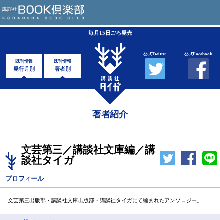
毎月15日ごろ発売
公式Twitter
公式Facebook
既刊情報
既刊情報
発行月別
著者別
著者紹介
文芸第三／講談社文庫編／講
談社タイガ
プロフィール
文芸第三出版部・講談社文庫出版部・講談社タイガにて編まれたアンソロジー。