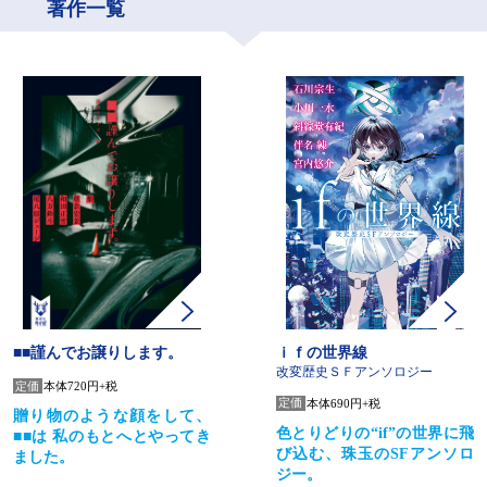
著作一覧
ｉｆの世界線
■■謹んでお譲りします。
改変歴史ＳＦアンソロジー
定価
本体720円+税
定価
本体690円+税
贈り物のような顔をして、
色とりどりの“if”の世界に飛
■■は 私のもとへとやってき
び込む、珠玉のSFアンソロ
ました。
ジー。