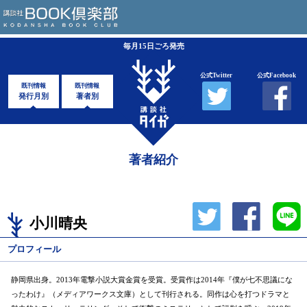
毎月15日ごろ発売
公式Twitter
公式Facebook
既刊情報
既刊情報
発行月別
著者別
著者紹介
小川晴央
プロフィール
静岡県出身。2013年電撃小説大賞金賞を受賞。受賞作は2014年『僕が七不思議にな
ったわけ』（メディアワークス文庫）として刊行される。同作は心を打つドラマと