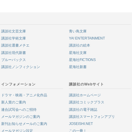
講談社文芸文庫
青い鳥文庫
講談社学術文庫
YA! ENTERTAINMENT
講談社選書メチエ
講談社の絵本
講談社現代新書
星海社文庫
ブルーバックス
星海社FICTIONS
講談社ノンフィクション
星海社新書
インフォメーション
講談社のWebサイト
ドラマ・映画・アニメ化作品
講談社ホームページ
新人賞のご案内
講談社コミックプラス
連合試写会へのご招待
講談社の電子雑誌
メールマガジンのご案内
講談社スマートフォンアプリ
新刊お知らせメールのご案内
JOSEISHI.NET
メールマガジン設定
この一冊！