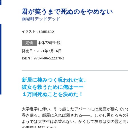
君が笑うまで死ぬのをやめない
雨城町デッドデッド
shimano
イラスト：
定価
本体720円+税
発売日：2021年2月16日
ISBN：978-4-06-522370-3
新居に棲みつく呪われた女。
彼女を救うために俺はーー
１万回死ぬことを決めた！
大学進学に伴い、引っ越したアパートには悪霊が棲んでい
巻き戻る。部屋に入れば殺される――。しかし男たるもの
ようでは大学生は名乗れない。かくして灰原は女の霊と同
の事情を解決すべく。