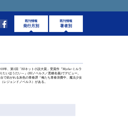
既刊情報
既刊情報
発行月別
著者別
18年、第1回「HJネット小説大賞」受賞作『Myrla<ミルラ
でやりたいほうだい～』(HJノベルス／悪糖名義)でデビュー。
舞台で紡がれる灰色の青春譚『俺たち青春浪費中、魔法少女
』（レジェンドノベルス）がある。