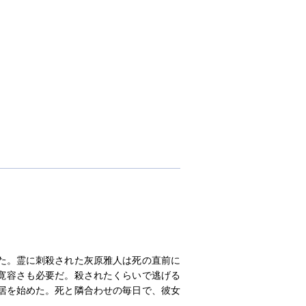
た。霊に刺殺された灰原雅人は死の直前に
寛容さも必要だ。殺されたくらいで逃げる
居を始めた。死と隣合わせの毎日で、彼女